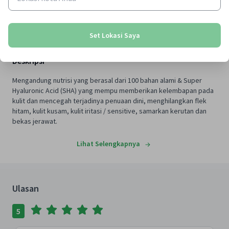
Tersedia "Pick-Up" di lokasi terdekat
Temukan Lokasi
Set Lokasi Saya
Deskripsi
Mengandung nutrisi yang berasal dari 100 bahan alami & Super
Hyaluronic Acid (SHA) yang mempu memberikan kelembapan pada
kulit dan mencegah terjadinya penuaan dini, menghilangkan flek
hitam, kulit kusam, kulit iritasi / sensitive, samarkan kerutan dan
bekas jerawat.
Lihat Selengkapnya
Ulasan
5