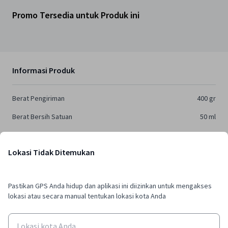
Promo Tersedia untuk Produk ini
Informasi Produk
Berat Pengiriman
400
gr
Berat Bersih Satuan
50
ml
Pemesanan Minimal
1
pcs
Lokasi Tidak Ditemukan
Jaminan Mutu
Pastikan GPS Anda hidup dan aplikasi ini diizinkan untuk mengakses
lokasi atau secara manual tentukan lokasi kota Anda
100% Produk Original
30 Hari Gratis Pengembalian