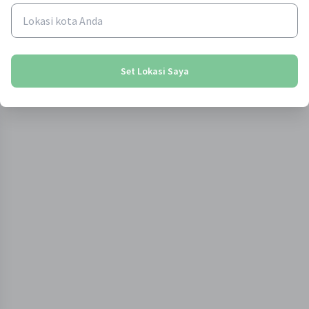
Rp 240,000
21
% off
Rp 628,000
13
% off
Lihat
Lihat
Set Lokasi Saya