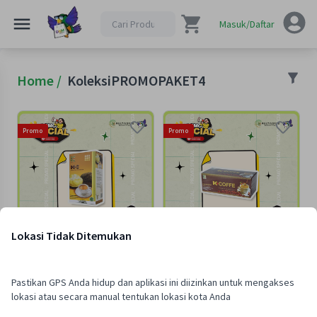
Masuk/Daftar
Home /
KoleksiPROMOPAKET4
Promo
Promo
Lokasi Tidak Ditemukan
-
Terjual:
1000
-
Terjual:
1000
PROMO SPECIAL : 4 BOX
PROMO SPECIAL : 4 BOX K-
Pastikan GPS Anda hidup dan aplikasi ini diizinkan untuk mengakses
KOPI DURIAN
COFFEE 4 IN 1
lokasi atau secara manual tentukan lokasi kota Anda
Rp 189,000
Rp 548,000
/
pcs
/
pcs