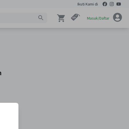
Ikuti Kami di
Masuk/Daftar
n