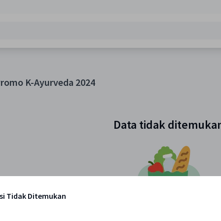
Promo K-Ayurveda 2024
Data tidak ditemuka
si Tidak Ditemukan