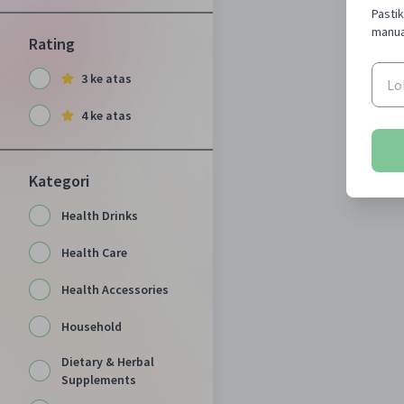
Pasti
manua
Rating
3 ke atas
4 ke atas
Kategori
Health Drinks
Health Care
Health Accessories
Household
Dietary & Herbal
Supplements